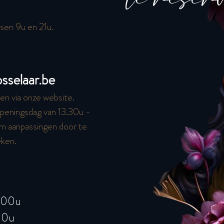
ssen 9u en 21u.
selaar.be
en via onze website.
openingsdag van 13.30u -
om aanpassingen door te
eken.
3.00u
00u