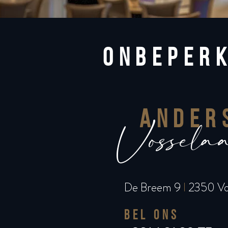
ONBEPER
ANDER
Vossela
De Breem 9
l
2350 Vo
BEL ONS