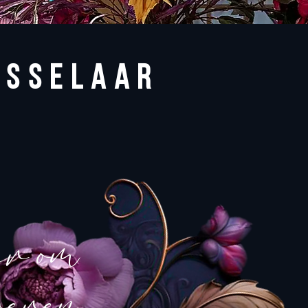
OSSELAAR
er om
veren