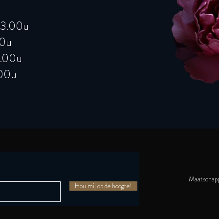
23.00u
00u
0.00u
.00u
Maatschappe
Hou mij op de hoogte!