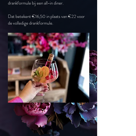
drankformule
bij een all-in diner.
Dat betekent €16,50 in plaats van €22 voor
de volledige drankformule.