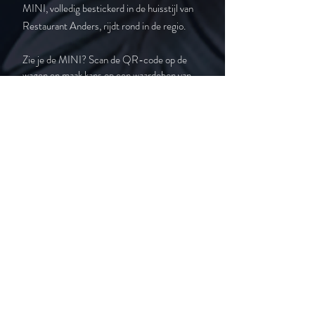
MINI, volledig bestickerd in de huisstijl van
Restaurant Anders, rijdt rond in de regio.
Zie je de MINI? Scan de QR-code op de
wagen en maak kans op een waardebon van
€150 voor een heerlijke culinaire ervaring bij
Restaurant Anders.
Bestel je een nieuwe MINI bij BMW G & A
Motors? Dan maak je kans op een waardebon
van €150 voor Restaurant Anders.
Hou je ogen open… misschien spot jij onze
MINI binnenkort!