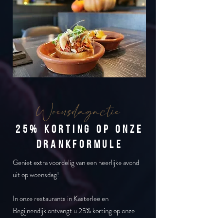
Woensdagactie
25% korting op onze
drankformule
Geniet extra voordelig van een heerlijke avond
uit
op woensdag!
In onze restaurants in Kasterlee en
Begijnendijk
ontvangt u 25% korting op onze