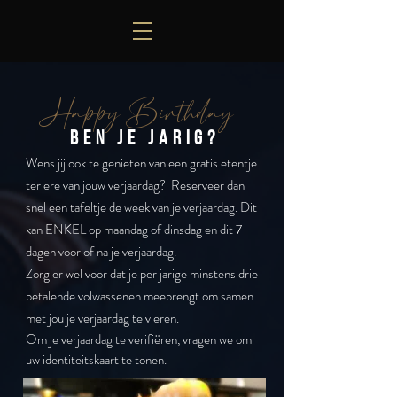
Happy Birthday
BEN je jarig?
Wens jij ook te genieten van een gratis etentje
ter ere van jouw verjaardag? Reserveer dan
snel een tafeltje de week van je verjaardag. Dit
kan ENKEL op maandag of dinsdag en dit 7
dagen voor of na je verjaardag.
Zorg er wel voor dat je per jarige minstens drie
betalende volwassenen meebrengt om samen
met jou je verjaardag te vieren.
Om je verjaardag te verifiëren, vragen we om
uw identiteitskaart te tonen.