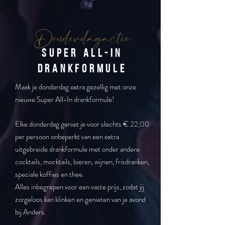
Donderdagactie
Super all-in
drankformule
Maak je donderdag extra gezellig met onze
nieuwe Super All-In drankformule!
Elke donderdag geniet je voor slechts € 22,00
per persoon onbeperkt van een extra
uitgebreide drankformule met onder andere
cocktails, mocktails, bieren, wijnen, frisdranken,
speciale koffies en thee.
Alles inbegrepen voor een vaste prijs, zodat jij
zorgeloos kan klinken en genieten van je avond
bij Anders.